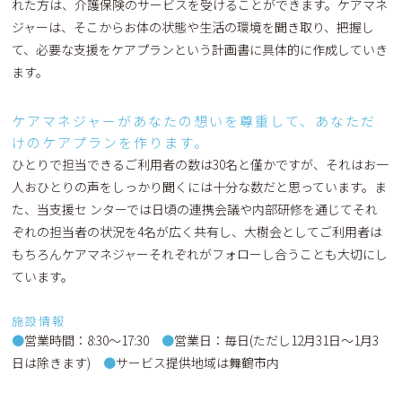
れた方は、介護保険のサービスを受けることができます。ケアマネ
ジャーは、そこからお体の状態や生活の環境を聞き取り、把握し
て、必要な支援をケアプランという計画書に具体的に作成していき
ます。
ケアマネジャーがあなたの想いを尊重して、あなただ
けのケアプランを作ります。
ひとりで担当できるご利用者の数は30名と僅かですが、それはお一
人おひとりの声をしっかり聞くには十分な数だと思っています。ま
た、当支援セ ンターでは日頃の連携会議や内部研修を通じてそれ
ぞれの担当者の状況を4名が広く共有し、大樹会としてご利用者は
もちろんケアマネジャーそれぞれがフォローし合うことも大切にし
ています。
施設情報
●
営業時間：8:30～17:30
●
営業日：毎日(ただし12月31日～1月3
日は除きます)
●
サービス提供地域は舞鶴市内