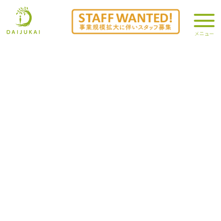
やすらぎ苑夏祭り 2stDay
2023.08.14
大樹会からのお知らせ
/
施設部
夏祭り第二弾を紹介します。
二回目の夏祭りでは、屋台を各フロアで担当し好きな屋台を回って