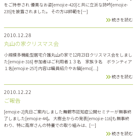
をご持参され 優美なお姿[emoji:e-420]と共に立派な詩吟[emoji:e-
235]を披露されました。 その方は師範を[…]
続きを読む
2010.12.28
丸山の家クリスマス会
小規模多機能型居宅介護丸山の家で12月23日クリスマス会をしまし
た[emoji:e-316] 参加者はご利用者１３名 家族９名 ボランティア
１名[emoji:e-257] 内容は職員紹介やお鍋[emo[…]
続きを読む
2010.12.22
ご報告
[emoji:e-2]先日ご案内しました舞鶴市認知症公開セミナーが無事終
了しました[emoji:e-44]。 大樹会からの発表[emoji:e-116]も無事終
わり、特に高岸さんの特養での取り組みは、[…]
続きを読む