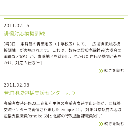
れました。 いろんな学校で、そ[…]
続きを読む
2011.02.15
徘徊対応模擬訓練
3月3日 東舞鶴の青葉地区（中学校区）にて、「広域徘徊対応模
擬訓練」が実施されます。 これは、数名の認知症高齢者(大樹会の
職員など6名）が、青葉地区を徘徊し、見かけた住民や機関が声を
かけ、対応の仕方[…]
続きを読む
2011.02.08
若浦地域包括支援センターより
高齢者虐待研修2011 京都府主催の高齢者虐待防止研修が、西舞鶴
交流センターで開催されました[emoji:e-44]。 対象は京都府の地域
包括支援職員[emoji:e-68]と北部の行政担当課職員[e[…]
続きを読む