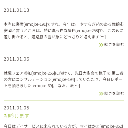
2011.01.13
本当に豪雪[emoji:e-191]ですね、今年は。 やすらぎ苑のある舞鶴市
安岡と言うところは、特に真っ白な景色[emoji:e-258]で、 この辺に
差し掛かると、道路脇の雪が急にどっさりと増えます[…]
続きを読む
2011.01.06
就職フェア参加[emoji:e-256]に向けて、先日大樹会の様子を 第三者
の方にコンサルテーション[emoji:e-194]していただき、今日レポー
トを頂きました[emoji:e-69]。 なお、法[…]
続きを読む
2011.01.05
初吟じます
今日はデイサービスに来られている方が、マイはかま[emoji:e-352]