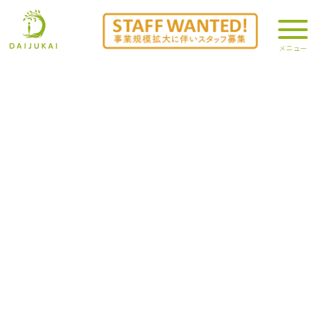
「地域福祉部」記事一覧
2011.03.02
今日は、京都市から学生さんたち[emoji:e-257][emoji:e-454]
[emoji:e-374]が、就職活動として５名の方見学[emoji:e-116]に来ら