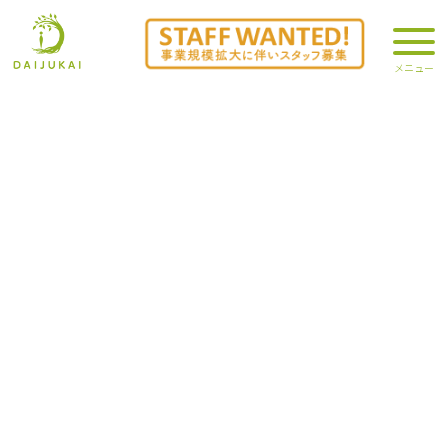
やすらぎデイです
2026.04.06
大樹会からのお知らせ
/
地域福祉部
やすらぎデイです。
【桜ドライブも良いけど桜散歩も良いよね！】
という事でデイサービス外苑の桜を見に行きました🌸