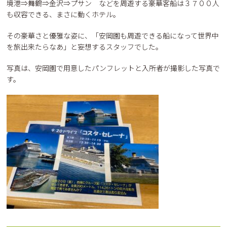
境港⇒舞鶴⇒金沢⇒プサン などを周遊する豪華客船は３７００人
も収容できる、まさに動くホテル。
その豪華さと優雅な姿に、「安岡園も周遊できる船になって世界中
を旅出来たらなあ」と妄想するスタッフでした。
写真は、安岡園で用意したパンフレットと入所者が撮影した写真で
す。